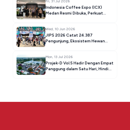
Fri, 31 Jul 2026
Indonesia Coffee Expo (ICX)
Medan Resmi Dibuka, Perkuat
Ekosistem Kopi Nasional dari Hulu
hingga Hilir
Wed, 10 Jun 2026
JIPS 2026 Catat 24.387
Pengunjung, Ekosistem Hewan
Peliharaan Indonesia Terus
Bertumbuh
Mon, 13 Jul 2026
Projek-D Vol.5 Hadir Dengan Empat
Panggung dalam Satu Hari, Hindia,
.Feast & 510 Meramaikan Lineup
Tahun Ini