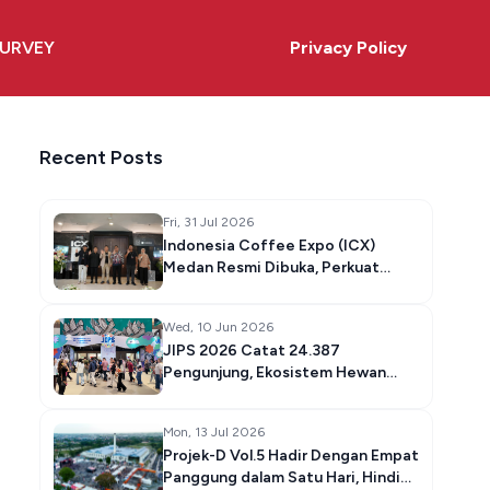
URVEY
Privacy Policy
Privacy Policy
Recent Posts
Fri, 31 Jul 2026
Indonesia Coffee Expo (ICX)
Medan Resmi Dibuka, Perkuat
Ekosistem Kopi Nasional dari Hulu
hingga Hilir
Wed, 10 Jun 2026
JIPS 2026 Catat 24.387
Pengunjung, Ekosistem Hewan
Peliharaan Indonesia Terus
Bertumbuh
Mon, 13 Jul 2026
Projek-D Vol.5 Hadir Dengan Empat
Panggung dalam Satu Hari, Hindia,