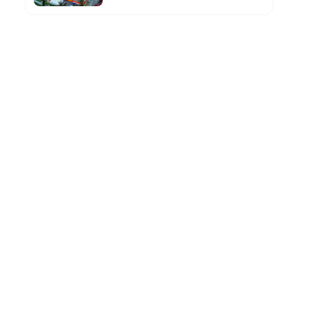
.Feast & 510 Meramaikan Lineup
Tahun Ini