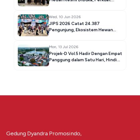
Ekosistem Kopi Nasional dari Hulu
hingga Hilir
Wed, 10 Jun 2026
JIPS 2026 Catat 24.387
Pengunjung, Ekosistem Hewan
Peliharaan Indonesia Terus
Bertumbuh
Mon, 13 Jul 2026
Projek-D Vol.5 Hadir Dengan Empat
Panggung dalam Satu Hari, Hindia,
.Feast & 510 Meramaikan Lineup
Tahun Ini
Gedung Dyandra Promosindo,